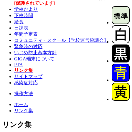
[保護されています]
学校だより
下校時間
給食
日課表
年間予定表
コミュニティ・スクール【学校運営協議会】
緊急時の対応
いじめ防止基本方針
GIGA端末について
PTA
リンク集
サイトマップ
感染症対応
操作方法
ホーム
リンク集
リンク集