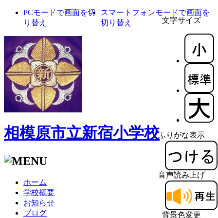
PCモードで画面を切
スマートフォンモードで画面を
文字サイズ
り替え
切り替え
相模原市立新宿小学校
ふりがな表示
音声読み上げ
ホーム
学校概要
お知らせ
ブログ
背景色変更